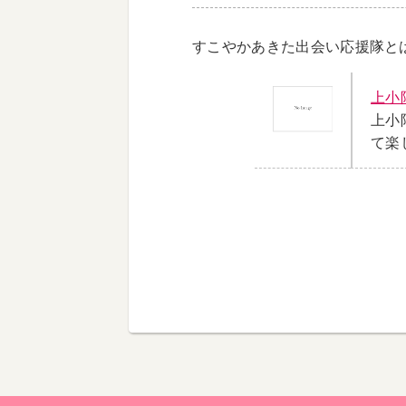
すこやかあきた出会い応援隊と
上小
上小
て楽し