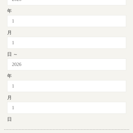
年
月
日 ～
年
月
日